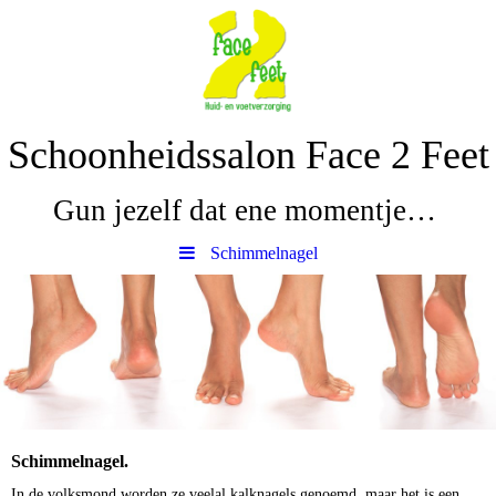
Schoonheidssalon Face 2 Feet
Gun jezelf dat ene momentje…
Schimmelnagel
Schimmelnagel.
In de volksmond worden ze veelal kalknagels genoemd, maar het is een