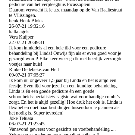
pedicure van het verpleeghuis Picassoplein.
Daarom verwacht ik je a.s. maandag op de Van Raaltestraat
te Vllissingen.
henk Henk Bloks
26-07-21
19:32:16
kalknagels
Vera Kuijper
22-07-21
20:49:31
Ik kom inmiddels al een hele tijd voor een pedicure
behandeling bij Linda! Onwijs fijn als er even goed voor je
gezorgd wordt! Elke keer weer ga ik met heerlijk verzorgde
voetjes naar huis!
Rinke Dellebeke-van Hell
09-07-21
07:05:27
Ik kom nu ongeveer 1,5 jaar bij Linda en het is altijd een
feestje. Even tijd voor jezelf en een kundige behandeling.
Linda is én een goede pedicure én een goede
schoonheidsspecialiste/­visagiste wat voor handige combi’s
zorgt. En het is altijd gezellig! Hoe druk het ook is, Linda is
flexibel en doet haar best dingen tussendoor te plannen als
het nodig is. Super tevreden!
Joke Telussa
06-07-21
21:23:45
Vanavond geweest voor gezichts en voetbehandeling ....
Zeker een aanrader en voor herhaling vatbaar !!