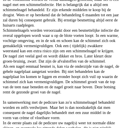
nagel met een schimmelinfectie. Het is belangrijk dat u altijd een
schimmelnagel behandeld. Er zijn erkende middelen te koop bij de
drogist. Wees er op berekend dat de behandeling 6 maanden tot een jaar
zal duren bij consequent gebruik. Bij ernstige besmetting altijd eerst de
huisarts raadplegen.
Schimmelnagels worden veroorzaakt door een besmettelijke infectie die
overal opgelopen wordt waar u op de blote voeten loopt. In een warme,
vochtige omgeving, en in de sok en schoen kan de schimmel zich ook
gemakkelijk vermenigvuldigen. Ook een ( tijdelijk) zwakkere
weerstand kan een extra risico zijn om een schimmelnagel te krijgen.
De nagel ziet veelal geel en wordt dikker en bros. Later kleurt deze
groen-bruinig, zwart. Dat zijn de afvalstoffen van de schimmel.
Als een nagel eenmaal besmet is, kan via de onderzijde van de nagel, de
gehele nagelplaat aangetast worden. Bij niet behandelen kan de
nagelplaat los komen te liggen en eronder hoopt zich vuil op waarin de
schimmel zich kan vermenigvuldigen. De schimmel groeit van de top
van de teen naar beneden en de nagel groeit naar boven. Deze botsing
remt de gezonde groei van de nagel.
In samenwerking met de pedicure kan zo'n schimmelnagel behandeld
worden en zelfs verdwijnen. Maar het is dan noodzakelijk dat men
consequent de nagel dagelijks behandelt met een zuur middel in de
vorm van crème of vloeibare vorm.
In de eerste plaats zal de pedicure uw nagel(s) weer tot normale dikte