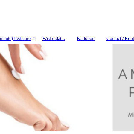
lante) Pedicure
Wist u dat...
Kadobon
Contact / Rou