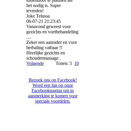
tussendoor te plannen als
het nodig is. Super
tevreden!
Joke Telussa
06-07-21
21:23:45
Vanavond geweest voor
gezichts en voetbehandeling
....
Zeker een aanrader en voor
herhaling vatbaar !!
Heerlijke gezichts en
schoudermassage .
Volgende
Tonen: 5
10
Bezoek ons op Facebook!
Word een fan op onze
Facebookpagina om in
aanmerking te komen voor
speciale voordelen.