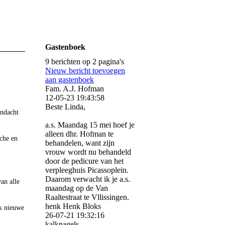
Gastenboek
9 berichten op 2 pagina's
Nieuw bericht toevoegen
aan gastenboek
Fam. A.J. Hofman
12-05-23
19:43:58
Beste Linda,
andacht
a.s. Maandag 15 mei hoef je
alleen dhr. Hofman te
sche en
behandelen, want zijn
vrouw wordt nu behandeld
door de pedicure van het
verpleeghuis Picassoplein.
Daarom verwacht ik je a.s.
an alle
maandag op de Van
Raaltestraat te Vllissingen.
henk Henk Bloks
ik nieuwe
26-07-21
19:32:16
kalknagels