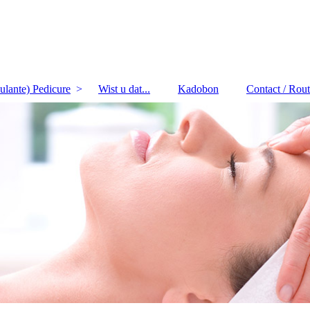
lante) Pedicure
Wist u dat...
Kadobon
Contact / Rou