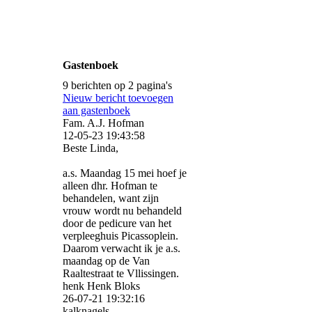
Gastenboek
9 berichten op 2 pagina's
Nieuw bericht toevoegen
aan gastenboek
Fam. A.J. Hofman
12-05-23
19:43:58
Beste Linda,
a.s. Maandag 15 mei hoef je
alleen dhr. Hofman te
behandelen, want zijn
vrouw wordt nu behandeld
door de pedicure van het
verpleeghuis Picassoplein.
Daarom verwacht ik je a.s.
maandag op de Van
Raaltestraat te Vllissingen.
henk Henk Bloks
26-07-21
19:32:16
kalknagels