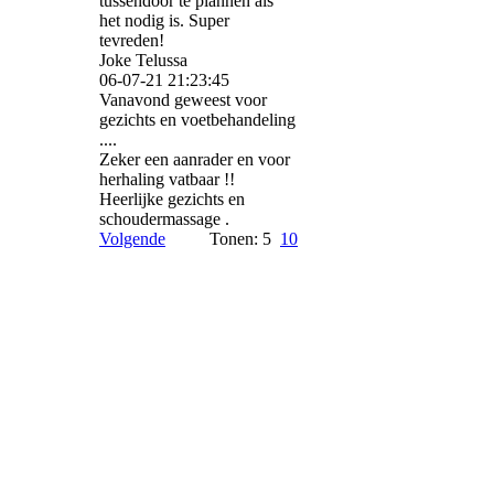
tussendoor te plannen als
het nodig is. Super
tevreden!
Joke Telussa
06-07-21
21:23:45
Vanavond geweest voor
gezichts en voetbehandeling
....
Zeker een aanrader en voor
herhaling vatbaar !!
Heerlijke gezichts en
schoudermassage .
Volgende
Tonen: 5
10
Bezoek ons op Facebook!
Word een fan op onze
Facebookpagina om in
aanmerking te komen voor
speciale voordelen.