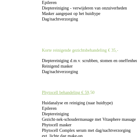
Epileren
Dieptereiniging - verwijderen van onzuiverheden
Masker aangepast op het huidtype
Dag/nachtverzorging
Korte reinigende gezichtsbehandeling € 35,-
Dieptereiniging d.m.v. scrubben, stomen en oneffenhe
Reinigend masker
Dag/nachtverzorging
Phytocell behandeling € 59,
50
Huidanalyse en reiniging (naar huidtype)
Epileren
Dieptereiniging
Gezicht-nek-schoudermassage met Vitasphere massage 
Phytocell masker
Phytocell Complex serum met dag/nachtverzorging
evt. lichte dag make-up