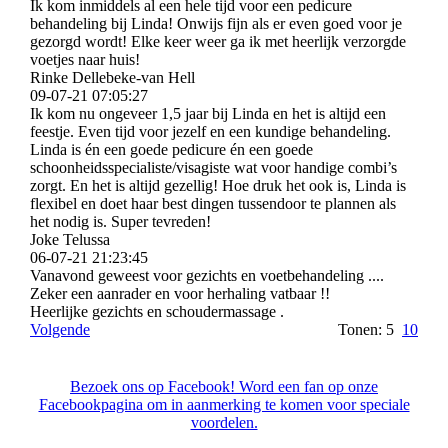
Ik kom inmiddels al een hele tijd voor een pedicure
behandeling bij Linda! Onwijs fijn als er even goed voor je
gezorgd wordt! Elke keer weer ga ik met heerlijk verzorgde
voetjes naar huis!
Rinke Dellebeke-van Hell
09-07-21
07:05:27
Ik kom nu ongeveer 1,5 jaar bij Linda en het is altijd een
feestje. Even tijd voor jezelf en een kundige behandeling.
Linda is én een goede pedicure én een goede
schoonheidsspecialiste/­visagiste wat voor handige combi’s
zorgt. En het is altijd gezellig! Hoe druk het ook is, Linda is
flexibel en doet haar best dingen tussendoor te plannen als
het nodig is. Super tevreden!
Joke Telussa
06-07-21
21:23:45
Vanavond geweest voor gezichts en voetbehandeling ....
Zeker een aanrader en voor herhaling vatbaar !!
Heerlijke gezichts en schoudermassage .
Volgende
Tonen: 5
10
Bezoek ons op Facebook! Word een fan op onze
Facebookpagina om in aanmerking te komen voor speciale
voordelen.